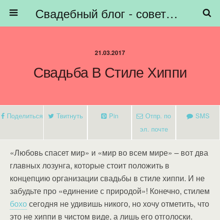
Свадебный блог - советы невестам, подготовка к свадьбе - HiBride
21.03.2017
Свадьба В Стиле Хиппи
Поделиться
Твитнуть
Pin
Отпр. по
SMS
эл. почте
«Любовь спасет мир» и «мир во всем мире» – вот два
главных лозунга, которые стоит положить в
концепцию организации свадьбы в стиле хиппи. И не
забудьте про «единение с природой»! Конечно, стилем
бохо
сегодня не удивишь никого, но хочу отметить, что
это не хиппи в чистом виде, а лишь его отголоски.