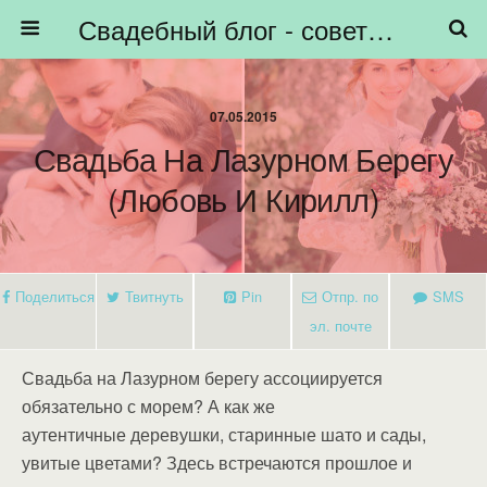
Свадебный блог - советы невестам, подготовка к свадьбе - HiBride
07.05.2015
Свадьба На Лазурном Берегу
(Любовь И Кирилл)
Поделиться
Твитнуть
Pin
Отпр. по
SMS
эл. почте
Свадьба на Лазурном берегу ассоциируется
обязательно с морем? А как же
аутентичные деревушки, старинные шато и сады,
увитые цветами? Здесь встречаются прошлое и