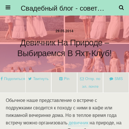
Свадебный блог - советы невестам, подготовка к свадьбе - HiBride
29.05.2014
Девичник На Природе –
Выбираемся В Яхт-Клуб!
Поделиться
Твитнуть
Pin
Отпр. по
SMS
эл. почте
Обычное наше представление о встрече с
подружками сводится к походу с ними в кафе или
пижамной вечеринке дома. Но в теплое время года
встречу можно организовать
девичник
на природе, на