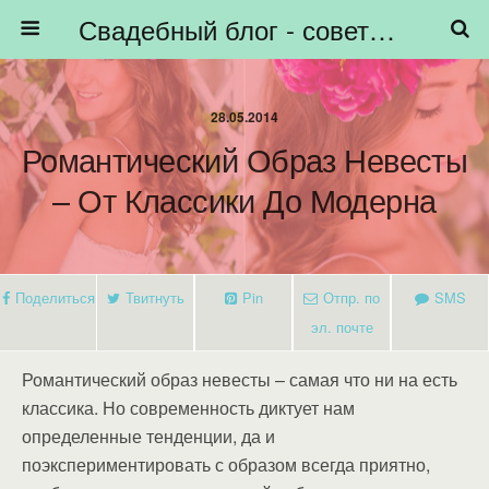
Свадебный блог - советы невестам, подготовка к свадьбе - HiBride
28.05.2014
Романтический Образ Невесты
– От Классики До Модерна
Поделиться
Твитнуть
Pin
Отпр. по
SMS
эл. почте
Романтический образ невесты – самая что ни на есть
классика. Но современность диктует нам
определенные тенденции, да и
поэкспериментировать с образом всегда приятно,