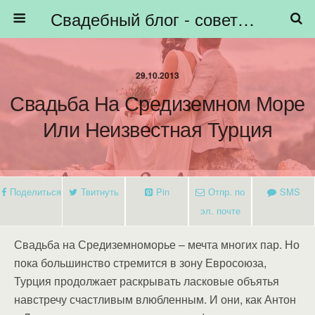
Свадебный блог - советы невестам, подготовка к свадьбе - HiBride
29.10.2013
Свадьба На Средиземном Море
Или Неизвестная Турция
Поделиться
Твитнуть
Pin
Отпр. по
SMS
эл. почте
Свадьба на Средиземноморье – мечта многих пар. Но
пока большинство стремится в зону Евросоюза,
Турция продолжает раскрывать ласковые объятья
навстречу счастливым влюбленным. И они, как Антон