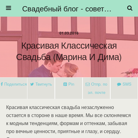
Свадебный блог - советы невестам, подготовка к свадьбе - HiBride
01.03.2016
Красивая Классическая
Свадьба (Марина И Дима)
Поделиться
Твитнуть
Pin
Отпр. по
SMS
эл. почте
Красивая классическая свадьба незаслуженно
остается в стороне в наше время. Мы все склоняемся
к модным тенденциям, формам и оттенкам, забывая
про вечные ценности, приятные и глазу, и сердцу.