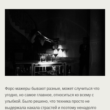
Форс-мажеры бывают разные, может случиться что
угодно, но самое главное, относиться ко всему с
улыбкой. Было решено, что техника просто не
выдержала накала страстей и поэтому ненадолго