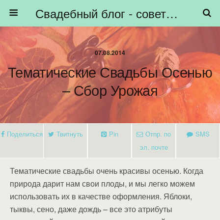
Свадебный блог - советы невестам, подготовка к свадьбе - HiBride
07.08.2014
Тематические Свадьбы Осенью
– Сбор Урожая
Поделиться
Твитнуть
Pin
Отпр. по
SMS
эл. почте
Тематические свадьбы очень красивы осенью. Когда
природа дарит нам свои плоды, и мы легко можем
использовать их в качестве оформления. Яблоки,
тыквы, сено, даже дождь – все это атрибуты