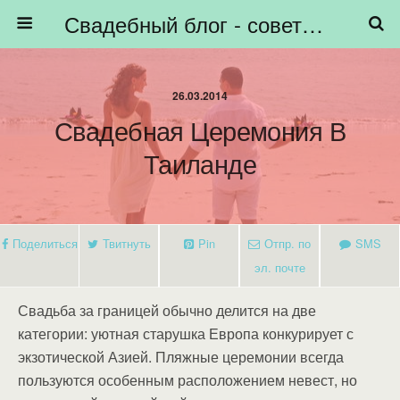
Свадебный блог - советы невестам, подготовка к свадьбе - HiBride
26.03.2014
Свадебная Церемония В
Таиланде
Поделиться
Твитнуть
Pin
Отпр. по
SMS
эл. почте
Свадьба за границей обычно делится на две
категории: уютная старушка Европа конкурирует с
экзотической Азией. Пляжные церемонии всегда
пользуются особенным расположением невест, но