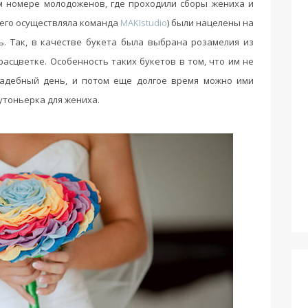
м номере молодоженов, где проходили сборы жениха и
(его осуществляла команда
MAKIstudio
) были нацелены на
. Так, в качестве букета была выбрана розамелия из
асцветке. Особенность таких букетов в том, что им не
адебный день, и потом еще долгое время можно ими
утоньерка для жениха.