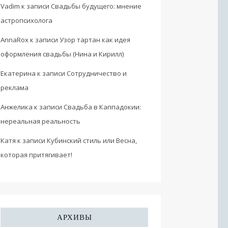
Vadim
к записи
Свадьбы будущего: мнение
астропсихолога
AnnaRox
к записи
Узор тартан как идея
оформления свадьбы (Нина и Кирилл)
Екатерина
к записи
Сотрудничество и
реклама
Анжелика
к записи
Свадьба в Каппадокии:
нереальная реальность
Катя
к записи
Кубинский стиль или Весна,
которая притягивает!
АРХИВЫ