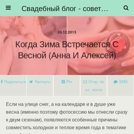
Свадебный блог - советы невестам, подготовка к свадьбе - HiBride
05.12.2013
Когда Зима Встречается С
Весной (Анна И Алексей)
Поделиться
Твитнуть
Pin
Отпр. по
SMS
эл. почте
Если на улице снег, а на календаре и в душе уже
весна (именно поэтому фотосессию мы отнесли сразу
к двум сезонам), появляются особенные причины
совместить холодное и теплое время года в тематике