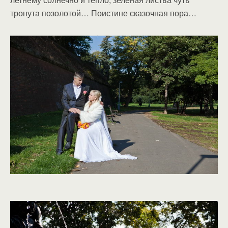
тронута позолотой… Поистине сказочная пора…