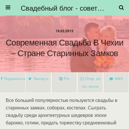
Свадебный блог - советы невестам, подготовка к свадьбе - HiBride
19.02.2013
Современная Свадьба В Чехии
– Стране Старинных Замков
Поделиться
Твитнуть
Pin
Отпр. по
SMS
эл. почте
Все большей популярностью пользуются свадьбы в
старинных замках, соборах, костелах. Сыграть
свадьбу среди архитектурных шедевров эпохи
барокко, готики, придать торжеству средневековый