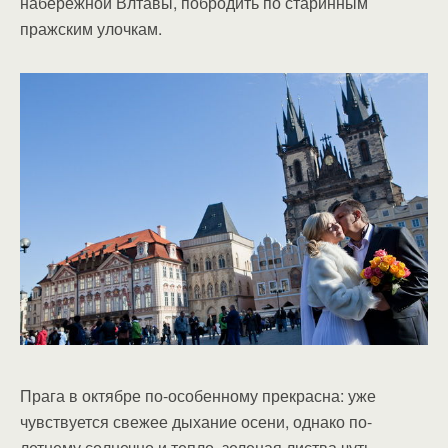
набережной Влтавы, побродить по старинным
пражским улочкам.
Прага в октябре по-особенному прекрасна: уже
чувствуется свежее дыхание осени, однако по-
летнему солнечно и тепло, зеленая листва чуть