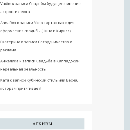
Vadim
к записи
Свадьбы будущего: мнение
астропсихолога
AnnaRox
к записи
Узор тартан как идея
оформления свадьбы (Нина и Кирилл)
Екатерина
к записи
Сотрудничество и
реклама
Анжелика
к записи
Свадьба в Каппадокии:
нереальная реальность
Катя
к записи
Кубинский стиль или Весна,
которая притягивает!
АРХИВЫ