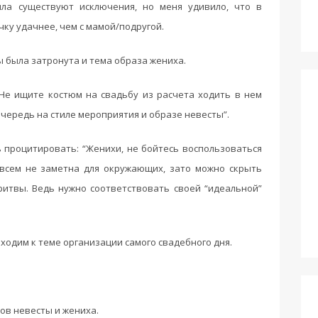
ила существуют исключения, но меня удивило, что в
ку удачнее, чем с мамой/подругой.
 была затронута и тема образа жениха.
“Не ищите костюм на свадьбу из расчета ходить в нем
чередь на стиле мероприятия и образе невесты”.
процитировать: “Женихи, не бойтесь воспользоваться
овсем не заметна для окружающих, зато можно скрыть
ритвы. Ведь нужно соответствовать своей “идеальной”
ходим к теме организации самого свадебного дня.
ов невесты и жениха.