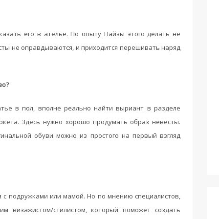
казать его в ателье. По опыту Найзы этого делать не
есты не оправдываются, и приходится перешивать наряд
во?
атье в пол, вполне реально найти выриант в разделе
ркета. Здесь нужно хорошо продумать образ невесты.
гинальной обуви можно из простого на первый взгляд
с подружками или мамой. Но по мнению специалистов,
им визажистом/стилистом, который поможет создать