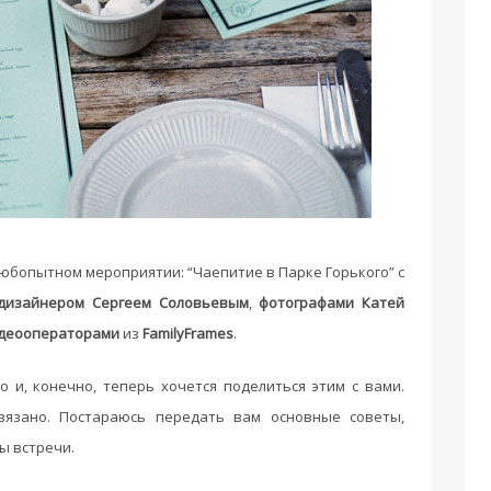
любопытном мероприятии: “Чаепитие в Парке Горького” с
дизайнером Сергеем Соловьевым
,
фотографами Катей
деооператорами
из
FamilyFrames
.
о и, конечно, теперь хочется поделиться этим с вами.
вязано. Постараюсь передать вам основные советы,
ы встречи.