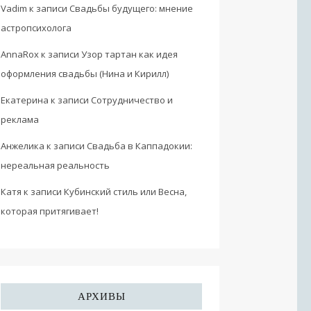
Vadim
к записи
Свадьбы будущего: мнение
астропсихолога
AnnaRox
к записи
Узор тартан как идея
оформления свадьбы (Нина и Кирилл)
Екатерина
к записи
Сотрудничество и
реклама
Анжелика
к записи
Свадьба в Каппадокии:
нереальная реальность
Катя
к записи
Кубинский стиль или Весна,
которая притягивает!
АРХИВЫ