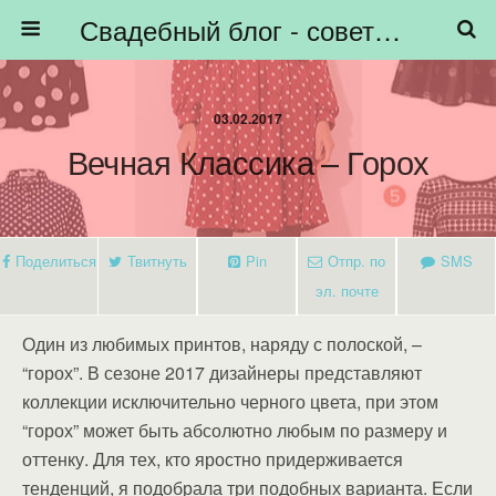
Свадебный блог - советы невестам, подготовка к свадьбе - HiBride
03.02.2017
Вечная Классика – Горох
Поделиться
Твитнуть
Pin
Отпр. по
SMS
эл. почте
Один из любимых принтов, наряду с полоской, –
“горох”. В сезоне 2017 дизайнеры представляют
коллекции исключительно черного цвета, при этом
“горох” может быть абсолютно любым по размеру и
оттенку. Для тех, кто яростно придерживается
тенденций, я подобрала три подобных варианта. Если