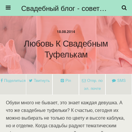
Свадебный блог - советы невестам, подготовка к свадьбе - HiBride
18.08.2014
Любовь К Свадебным
Туфелькам
Поделиться
Твитнуть
Pin
Отпр. по
SMS
эл. почте
Обуви много не бывает, это знает каждая девушка. А
что же свадебные туфельки? К счастью, сегодня их
можно выбирать не только по цвету и высоте каблука,
но и отделке. Когда свадьбы радуют тематическим