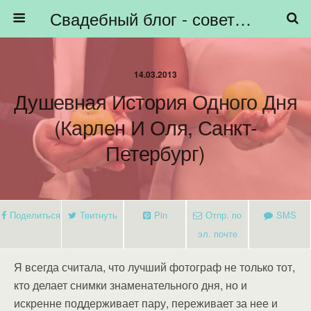
Свадебный блог - советы невестам, подготовка к свадьбе - HiBride
14.03.2013
Душевная История Одного Дня
(Карлен И Оля, Санкт-
Петербург)
Поделиться
Твитнуть
Pin
Отпр. по
SMS
эл. почте
Я всегда считала, что лучший фотограф не только тот,
кто делает снимки знаменательного дня, но и
искренне поддерживает пару, переживает за нее и