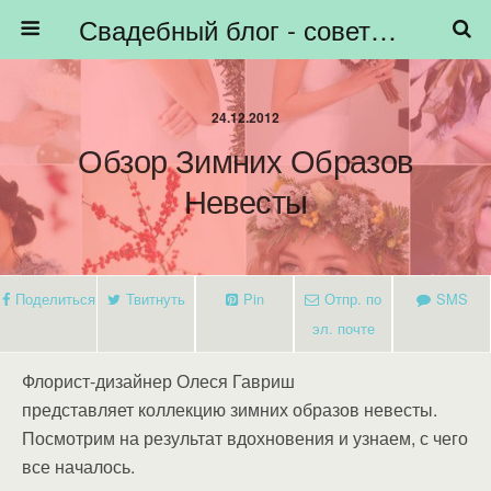
Свадебный блог - советы невестам, подготовка к свадьбе - HiBride
24.12.2012
Обзор Зимних Образов
Невесты
Поделиться
Твитнуть
Pin
Отпр. по
SMS
эл. почте
Флорист-дизайнер Олеся Гавриш
представляет коллекцию зимних образов невесты.
Посмотрим на результат вдохновения и узнаем, с чего
все началось.