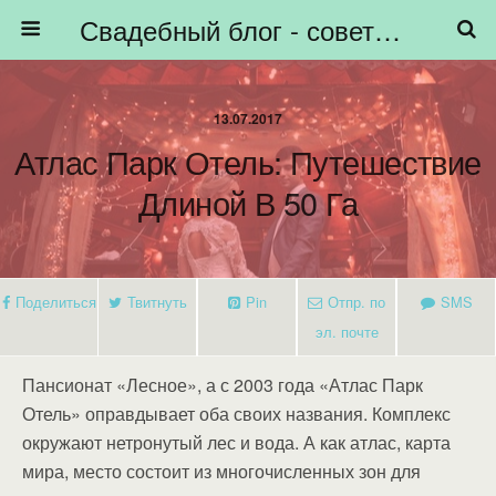
Свадебный блог - советы невестам, подготовка к свадьбе - HiBride
13.07.2017
Атлас Парк Отель: Путешествие
Длиной В 50 Га
Поделиться
Твитнуть
Pin
Отпр. по
SMS
эл. почте
Пансионат «Лесное», а с 2003 года «Атлас Парк
Отель» оправдывает оба своих названия. Комплекс
окружают нетронутый лес и вода. А как атлас, карта
мира, место состоит из многочисленных зон для