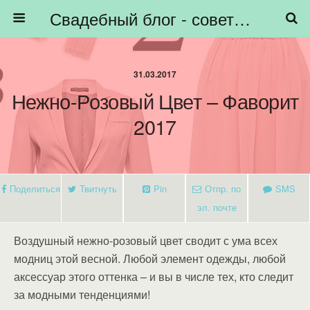
Свадебный блог - советы невестам, подготовка к свадьбе - HiBride
31.03.2017
Нежно-Розовый Цвет – Фаворит
2017
Поделиться
Твитнуть
Pin
Отпр. по
SMS
эл. почте
Воздушный нежно-розовый цвет сводит с ума всех
модниц этой весной. Любой элемент одежды, любой
аксессуар этого оттенка – и вы в числе тех, кто следит
за модными тенденциями!