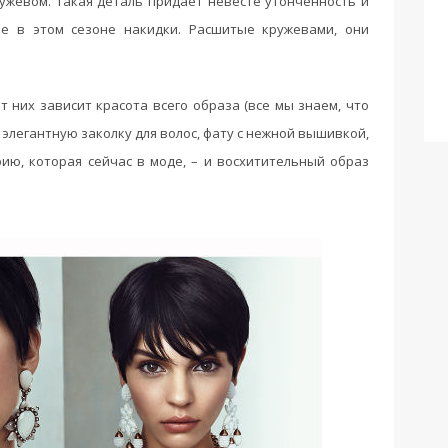
жевом. Такая деталь придает невесте утонченность и
ые в этом сезоне накидки. Расшитые кружевами, они
 них зависит красота всего образа (все мы знаем, что
 элегантную заколку для волос, фату с нежной вышивкой,
ию, которая сейчас в моде, – и восхитительный образ