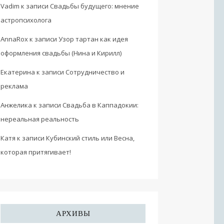
Vadim
к записи
Свадьбы будущего: мнение
астропсихолога
AnnaRox
к записи
Узор тартан как идея
оформления свадьбы (Нина и Кирилл)
Екатерина
к записи
Сотрудничество и
реклама
Анжелика
к записи
Свадьба в Каппадокии:
нереальная реальность
Катя
к записи
Кубинский стиль или Весна,
которая притягивает!
АРХИВЫ