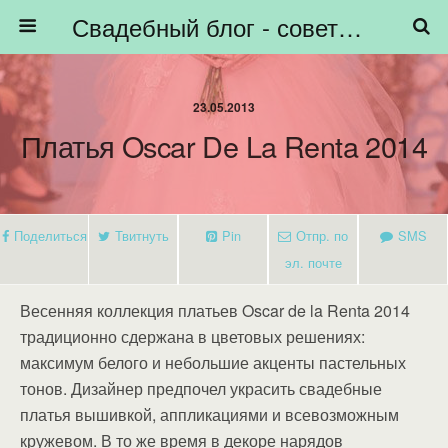
Свадебный блог - советы невестам, подготовка к свадьбе - HiBride
23.05.2013
Платья Oscar De La Renta 2014
Поделиться
Твитнуть
Pin
Отпр. по
SMS
эл. почте
Весенняя коллекция платьев Oscar de la Renta 2014
традиционно сдержана в цветовых решениях:
максимум белого и небольшие акценты пастельных
тонов. Дизайнер предпочел украсить свадебные
платья вышивкой, аппликациями и всевозможным
кружевом. В то же время в декоре нарядов