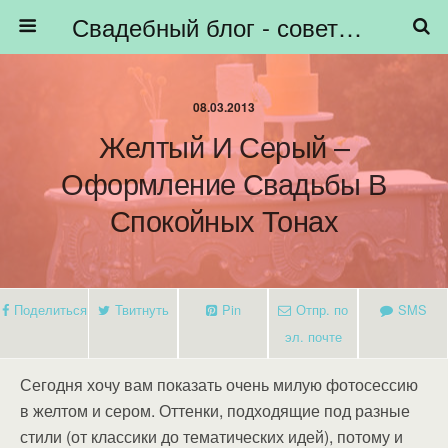
Свадебный блог - советы невестам, подготовка к свадьбе - HiBride
08.03.2013
Желтый И Серый –
Оформление Свадьбы В
Спокойных Тонах
Поделиться
Твитнуть
Pin
Отпр. по
SMS
эл. почте
Сегодня хочу вам показать очень милую фотосессию
в желтом и сером. Оттенки, подходящие под разные
стили (от классики до тематических идей), потому и