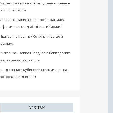
Vadim
к записи
Свадьбы будущего: мнение
астропсихолога
AnnaRox
к записи
Узор тартан как идея
оформления свадьбы (Нина и Кирилл)
Екатерина
к записи
Сотрудничество и
реклама
Анжелика
к записи
Свадьба в Каппадокии:
нереальная реальность
Катя
к записи
Кубинский стиль или Весна,
которая притягивает!
АРХИВЫ