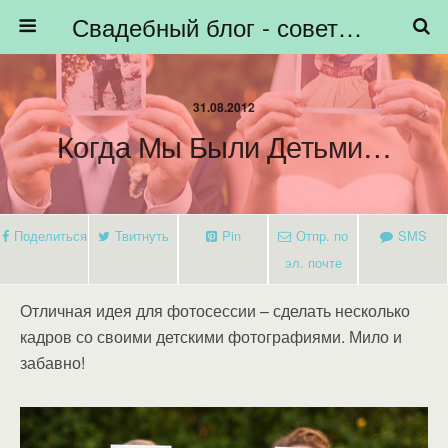
Свадебный блог - советы невестам, подготовка к свадьбе - HiBride
31.08.2012
Когда Мы Были Детьми…
Поделиться
Твитнуть
Pin
Отпр. по
SMS
эл. почте
Отличная идея для фотосессии – сделать несколько
кадров со своими детскими фотографиями. Мило и
забавно!