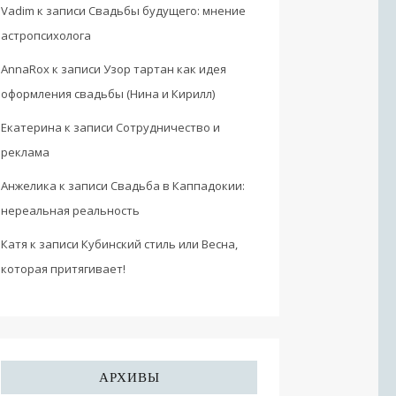
Vadim
к записи
Свадьбы будущего: мнение
астропсихолога
AnnaRox
к записи
Узор тартан как идея
оформления свадьбы (Нина и Кирилл)
Екатерина
к записи
Сотрудничество и
реклама
Анжелика
к записи
Свадьба в Каппадокии:
нереальная реальность
Катя
к записи
Кубинский стиль или Весна,
которая притягивает!
АРХИВЫ