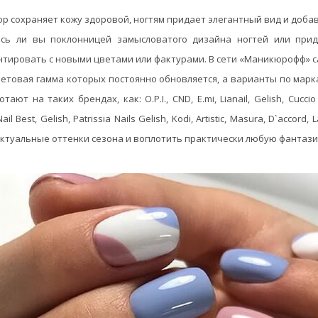
 сохраняет кожу здоровой, ногтям придает элегантный вид и добав
тесь ли вы поклонницей замысловатого дизайна ногтей или при
тировать с новыми цветами или фактурами. В сети «Маникюрофф» с
цветовая гамма которых постоянно обновляется, а варианты по мар
т на таких брендах, как: O.P.I., CND, E.mi, Lianail, Gelish, Cuccio Ve
l Best, Gelish, Patrissia Nails Gelish, Kodi, Artistic, Masura, D`accord
ктуальные оттенки сезона и воплотить практически любую фантазию