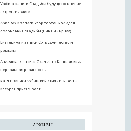
Vadim
к записи
Свадьбы будущего: мнение
астропсихолога
AnnaRox
к записи
Узор тартан как идея
оформления свадьбы (Нина и Кирилл)
Екатерина
к записи
Сотрудничество и
реклама
Анжелика
к записи
Свадьба в Каппадокии:
нереальная реальность
Катя
к записи
Кубинский стиль или Весна,
которая притягивает!
АРХИВЫ