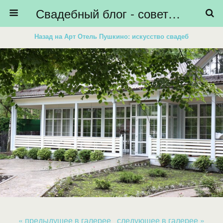
Свадебный блог - советы невестам, подготовка к свадьбе - HiBride
Назад на Арт Отель Пушкино: искусство свадеб
« предыдущее в галерее
следующее в галерее »