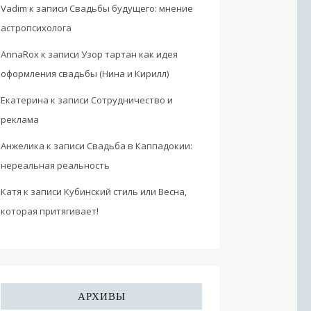
Vadim
к записи
Свадьбы будущего: мнение
астропсихолога
AnnaRox
к записи
Узор тартан как идея
оформления свадьбы (Нина и Кирилл)
Екатерина
к записи
Сотрудничество и
реклама
Анжелика
к записи
Свадьба в Каппадокии:
нереальная реальность
Катя
к записи
Кубинский стиль или Весна,
которая притягивает!
АРХИВЫ