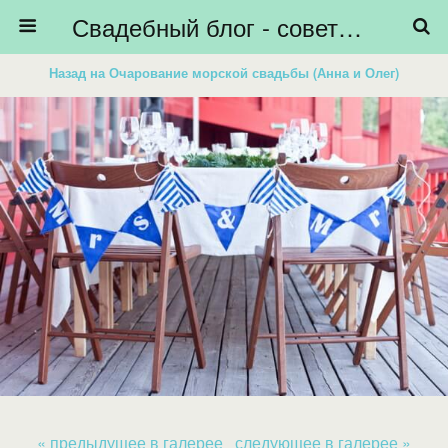
Свадебный блог - советы невестам, подготовка к свадьбе - HiBride
Назад на Очарование морской свадьбы (Анна и Олег)
« предыдущее в галерее
следующее в галерее »