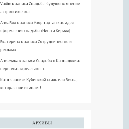
Vadim
к записи
Свадьбы будущего: мнение
астропсихолога
AnnaRox
к записи
Узор тартан как идея
оформления свадьбы (Нина и Кирилл)
Екатерина
к записи
Сотрудничество и
реклама
Анжелика
к записи
Свадьба в Каппадокии:
нереальная реальность
Катя
к записи
Кубинский стиль или Весна,
которая притягивает!
АРХИВЫ