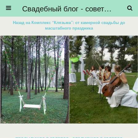
Свадебный блог - советы невестам, подготовка к свадьбе - HiBride
Назад на Комплекс “Клязьма”: от камерной свадьбы до
масштабного праздника