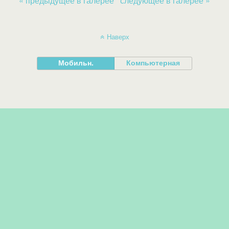
« предыдущее в галерее
следующее в галерее »
Наверх
Мобильн.
Компьютерная