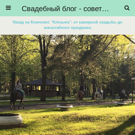
Свадебный блог - советы невестам, подготовка к свадьбе - HiBride
Назад на Комплекс “Клязьма”: от камерной свадьбы до
масштабного праздника