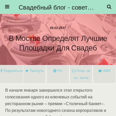
Свадебный блог - советы невестам, подготовка к свадьбе - HiBride
09.02.2017
В Москве Определят Лучшие
Площадки Для Свадеб
Поделиться
Твитнуть
Pin
Отпр. по
SMS
эл. почте
В начале января завершился этап открытого
голосования одного из ключевых событий на
ресторанном рынке – премии «Столичный банкет».
По результатам новогоднего сезона корпоративов и