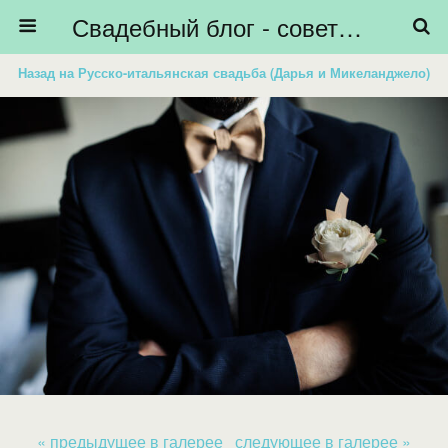
Свадебный блог - советы невестам, подготовка к свадьбе - HiBride
Назад на Русско-итальянская свадьба (Дарья и Микеланджело)
« предыдущее в галерее
следующее в галерее »