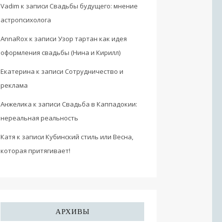
Vadim
к записи
Свадьбы будущего: мнение
астропсихолога
AnnaRox
к записи
Узор тартан как идея
оформления свадьбы (Нина и Кирилл)
Екатерина
к записи
Сотрудничество и
реклама
Анжелика
к записи
Свадьба в Каппадокии:
нереальная реальность
Катя
к записи
Кубинский стиль или Весна,
которая притягивает!
АРХИВЫ