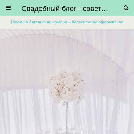
Свадебный блог - советы невестам, подготовка к свадьбе - HiBride
Назад на Ангельские крылья – белоснежное оформление