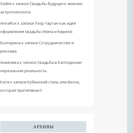
Vadim
к записи
Свадьбы будущего: мнение
астропсихолога
AnnaRox
к записи
Узор тартан как идея
оформления свадьбы (Нина и Кирилл)
Екатерина
к записи
Сотрудничество и
реклама
Анжелика
к записи
Свадьба в Каппадокии:
нереальная реальность
Катя
к записи
Кубинский стиль или Весна,
которая притягивает!
АРХИВЫ