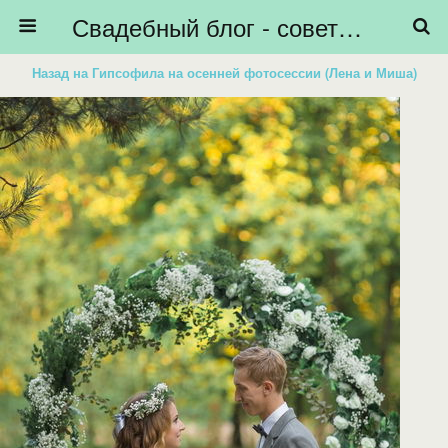
Свадебный блог - советы невестам, подготовка к свадьбе - HiBride
Назад на Гипсофила на осенней фотосессии (Лена и Миша)