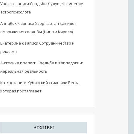
Vadim
к записи
Свадьбы будущего: мнение
астропсихолога
AnnaRox
к записи
Узор тартан как идея
оформления свадьбы (Нина и Кирилл)
Екатерина
к записи
Сотрудничество и
реклама
Анжелика
к записи
Свадьба в Каппадокии:
нереальная реальность
Катя
к записи
Кубинский стиль или Весна,
которая притягивает!
АРХИВЫ