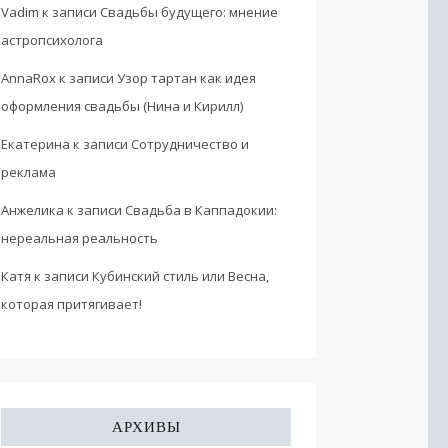
Vadim
к записи
Свадьбы будущего: мнение
астропсихолога
AnnaRox
к записи
Узор тартан как идея
оформления свадьбы (Нина и Кирилл)
Екатерина
к записи
Сотрудничество и
реклама
Анжелика
к записи
Свадьба в Каппадокии:
нереальная реальность
Катя
к записи
Кубинский стиль или Весна,
которая притягивает!
АРХИВЫ