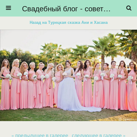
Свадебный блог - советы невестам, подготовка к свадьбе - HiBride
Назад на Турецкая сказка Ани и Хасана
« предыдущее в галерее
следующее в галерее »