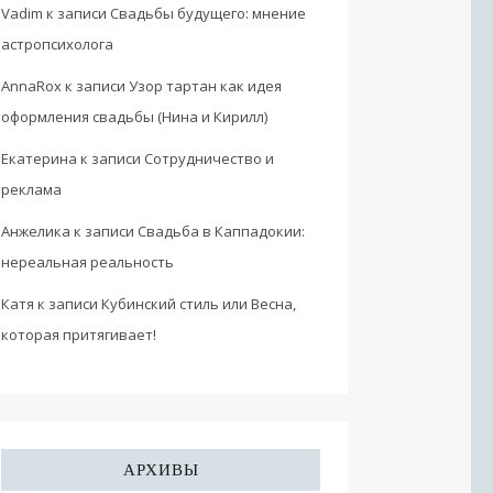
Vadim
к записи
Свадьбы будущего: мнение
астропсихолога
AnnaRox
к записи
Узор тартан как идея
оформления свадьбы (Нина и Кирилл)
Екатерина
к записи
Сотрудничество и
реклама
Анжелика
к записи
Свадьба в Каппадокии:
нереальная реальность
Катя
к записи
Кубинский стиль или Весна,
которая притягивает!
АРХИВЫ