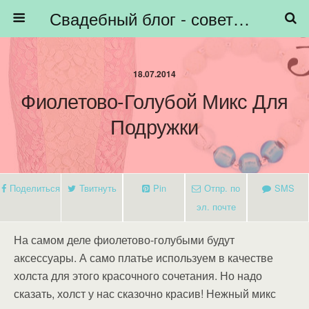
Свадебный блог - советы невестам, подготовка к свадьбе - HiBride
18.07.2014
Фиолетово-Голубой Микс Для
Подружки
Поделиться
Твитнуть
Pin
Отпр. по
SMS
эл. почте
На самом деле фиолетово-голубыми будут
аксессуары. А само платье используем в качестве
холста для этого красочного сочетания. Но надо
сказать, холст у нас сказочно красив! Нежный микс