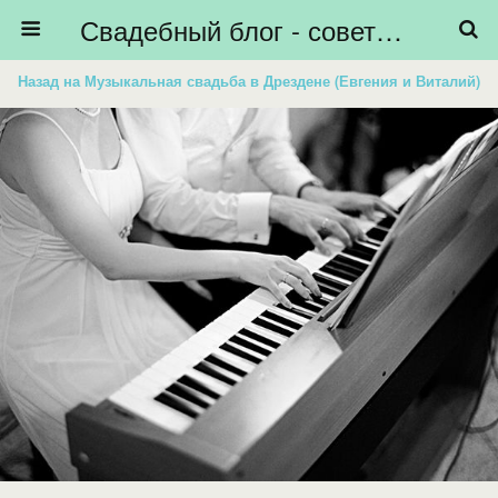
Свадебный блог - советы невестам, подготовка к свадьбе - HiBride
Назад на Музыкальная свадьба в Дрездене (Евгения и Виталий)