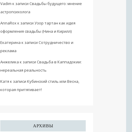
Vadim
к записи
Свадьбы будущего: мнение
астропсихолога
AnnaRox
к записи
Узор тартан как идея
оформления свадьбы (Нина и Кирилл)
Екатерина
к записи
Сотрудничество и
реклама
Анжелика
к записи
Свадьба в Каппадокии:
нереальная реальность
Катя
к записи
Кубинский стиль или Весна,
которая притягивает!
АРХИВЫ