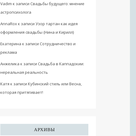
Vadim
к записи
Свадьбы будущего: мнение
астропсихолога
AnnaRox
к записи
Узор тартан как идея
оформления свадьбы (Нина и Кирилл)
Екатерина
к записи
Сотрудничество и
реклама
Анжелика
к записи
Свадьба в Каппадокии:
нереальная реальность
Катя
к записи
Кубинский стиль или Весна,
которая притягивает!
АРХИВЫ