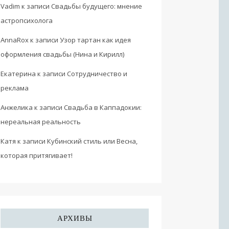
Vadim
к записи
Свадьбы будущего: мнение
астропсихолога
AnnaRox
к записи
Узор тартан как идея
оформления свадьбы (Нина и Кирилл)
Екатерина
к записи
Сотрудничество и
реклама
Анжелика
к записи
Свадьба в Каппадокии:
нереальная реальность
Катя
к записи
Кубинский стиль или Весна,
которая притягивает!
АРХИВЫ