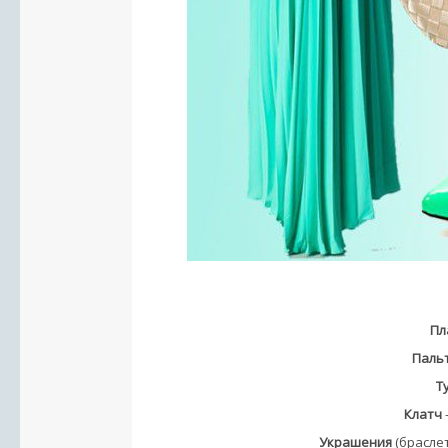
Пл
Паль
Т
Клатч
Украшения
(браслет