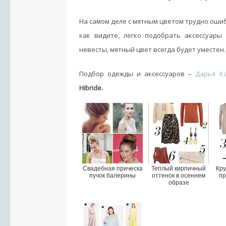
На самом деле с мятным цветом трудно ошиб
как видите, легко подобрать аксессуар
невесты, мятный цвет всегда будет уместен.
Подбор одежды и аксессуаров –
Дарья К
Hibride.
Свадебная прическа
Теплый кирпичный
Кру
пучок балерины
оттенок в осеннем
пр
образе