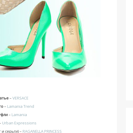
атье
–
VERSACE
то
–
Lamania Trend
уфли
–
Lamania
–
Urban Expressions
 и серьги) –
RAGANELLA PRINCESS