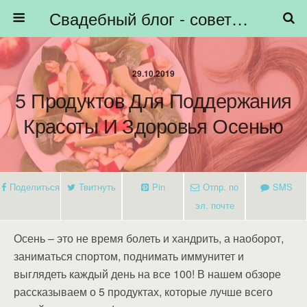
Свадебный блог - советы невестам, подготовка к свадьбе - HiBride
29.10.2019
5 Продуктов Для Поддержания
Красоты И Здоровья Осенью
Поделиться
Твитнуть
Pin
Отпр. по
SMS
эл. почте
Осень – это не время болеть и хандрить, а наоборот,
заниматься спортом, поднимать иммунитет и
выглядеть каждый день на все 100! В нашем обзоре
рассказываем о 5 продуктах, которые лучше всего