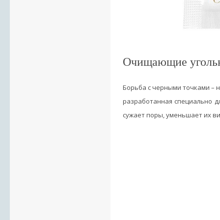
Очищающие угольн
Борьба с черными точками – н
разработанная специально дл
сужает поры, уменьшает их в