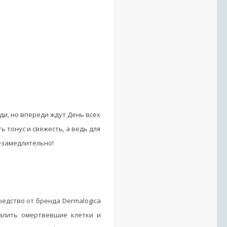
ди, но впереди ждут День всех
 тонус и свежесть, а ведь для
незамедлительно!
редство от бренда Dermalogica
далить омертвевшие клетки и