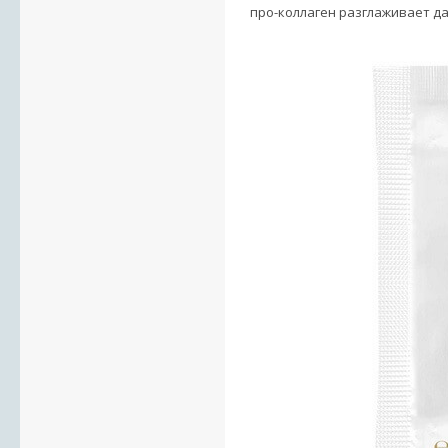
про-коллаген разглаживает д