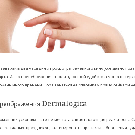
завтрак в два часа дня и просмотры семейного кино уже давно поза
арта. Из-за пренебрежения сном и здоровой едой кожа могла потерять
очень много времени. Пора заняться ее спасением прямо сейчас и 
преображения Dermalogica
машних условиях – это не мечта, а самая настоящая реальность. С
от затяжных праздников, активировать процессы обновления, у